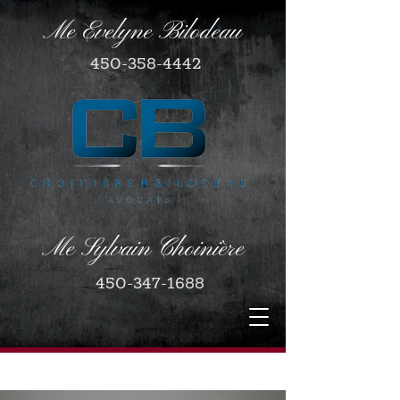
Me Evelyne Bilodeau
450-358-4442
Me Sylvain Choinière
450-347-1688