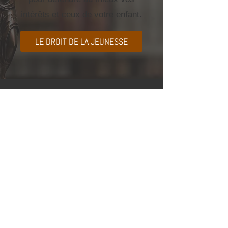
intérêts et ceux de votre enfant.
LE DROIT DE LA JEUNESSE
INFORMATIONS GÉNÉRALES
Choinière Bilodeau Avocats
127 rue Saint-Charles
Saint-Jean-sur-Richelieu
Qc, Canada
J3B 2C4
Réception:
450-347-1688
Me Sylvain Choinière
schoiniere@choinierebilodeau.ca
450-347-1688